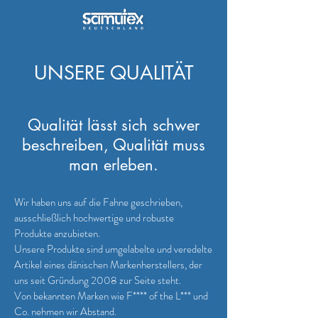
UNSERE QUALITÄT
Qualität lässt sich schwer
beschreiben, Qualität muss
man erleben.
Wir haben uns auf die Fahne geschrieben,
ausschließlich hochwertige und robuste
Produkte anzubieten.
Unsere Produkte sind umgelabelte und veredelte
Artikel eines dänischen Markenherstellers, der
uns seit Gründung 2008 zur Seite steht.
Von bekannten Marken wie F**** of the L*** und
Co. nehmen wir Abstand.