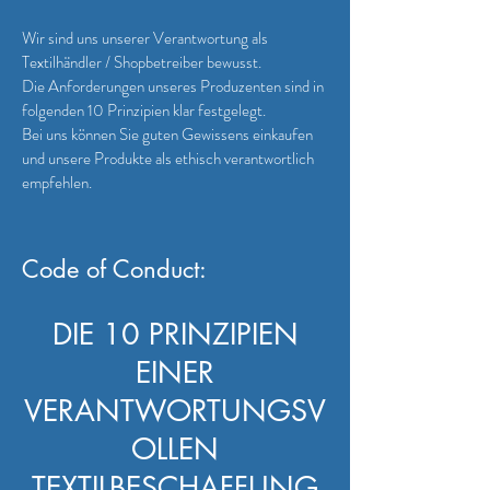
Wir sind uns unserer Verantwortung als
Textilhändler / Shopbetreiber bewusst.
Die Anforderungen unseres Produzenten sind in
folgenden 10 Prinzipien klar festgelegt.
Bei uns können Sie guten Gewissens einkaufen
und unsere Produkte als ethisch verantwortlich
empfehlen.
Code of Conduct:
DIE 10 PRINZIPIEN
EINER
VERANTWORTUNGSV
OLLEN
TEXTILBESCHAFFUNG